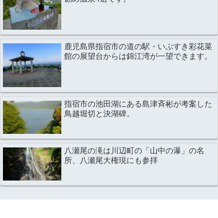
鹿児島県指宿市の道の駅・いぶすき彩花菜
館の展望台からは錦江湾が一望できます。
指宿市の池田湖にある島津斉彬が考案した
鳥越堀切と決湖碑。
八瀬尾の滝は川辺町の「山中の瀑」の名
所、八瀬尾大権現にも参拝