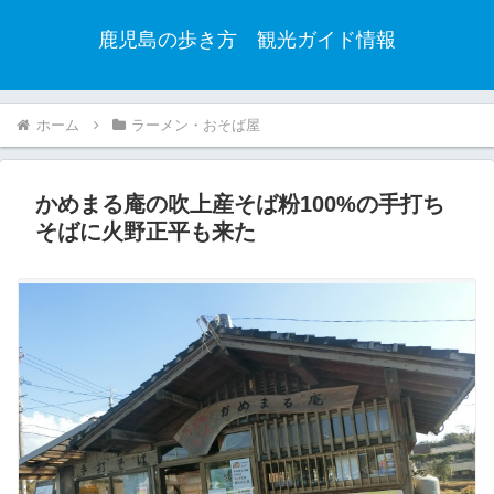
鹿児島の歩き方 観光ガイド情報
ホーム
ラーメン・おそば屋
かめまる庵の吹上産そば粉100%の手打ち
そばに火野正平も来た