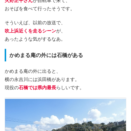
火野正平さん
が自転車で来て、
おそばを食べて行ったそうです。
そういえば、以前の放送で、
吹上浜近くを走るシーン
が、
あったような気がするなあ。
かめまる庵の外には石橋がある
かめまる庵の外に出ると、
横の永吉川には浜田橋があります。
現役の
石橋では県内最長
らしいです。