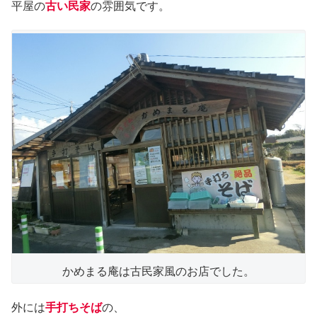
平屋の
古い民家
の雰囲気です。
かめまる庵は古民家風のお店でした。
外には
手打ちそば
の、