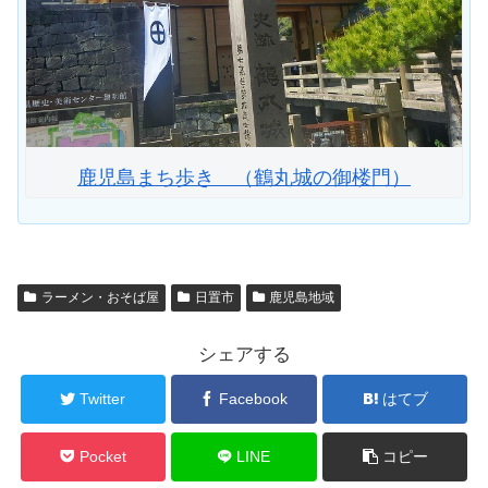
鹿児島まち歩き （鶴丸城の御楼門）
ラーメン・おそば屋
日置市
鹿児島地域
シェアする
Twitter
Facebook
はてブ
Pocket
LINE
コピー