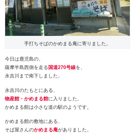
手打ちそばのかめまる庵に寄りました。
今日は鹿児島の、
薩摩半島西側を走る
国道270号線
を、
永吉川まで南下しました。
永吉川のたもとにある、
物産館・かめまる館
に入りました。
かめまる館は小さな道の駅のようです。
かめまる館の敷地にある、
そば屋さんの
かめまる庵
がありました。