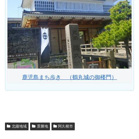
鹿児島まち歩き （鶴丸城の御楼門）
北薩地域
景勝地
阿久根市