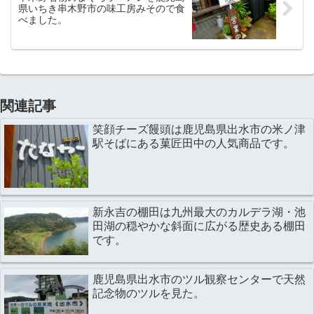
県いちき串木野市の味工房みそので食
べました。
関連記事
笑顔チーズ饅頭は鹿児島県出水市の米ノ津
駅そばにある菓匠田中の人気商品です。
新永吉の棚田は九州最大のカルデラ湖・池
田湖の穏やかな斜面に広がる歴史ある棚田
です。
鹿児島県出水市のツル観察センターで天然
記念物のツルを見た。