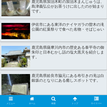
鹿児島県加治木町の加治木まんじゅうは、
島津義弘公がお茶うけに出したのが始まり
です。
伊佐市にある東洋のナイヤガラの曽木の滝
公園の紅葉祭りで食べた名物・そばじゅい
鹿児島県薩摩川内市の歴史ある泰平寺の御
朱印と日本むかし話の塩大黒天を紹介しま
す。
鹿児島県姶良市脇元にある布引きの滝は白
銀坂のとなりにある癒しスポットです。
鹿児島県姶良市加治木町の龍門司坂の古道
メニュー
ホーム
検索
トップ
サイドバー