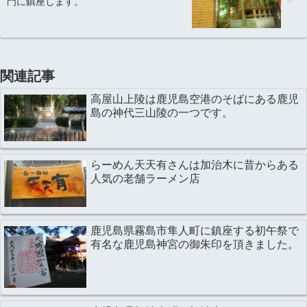
門に鎮座します。
関連記事
高屋山上陵は鹿児島空港のそばにある鹿児
島の神代三山陵の一つです。
らーめん天天有さんは加治木に昔からある
人気の老舗ラーメン店
鹿児島県霧島市隼人町に鎮座する初午祭で
有名な鹿児島神宮の御朱印を頂きました。