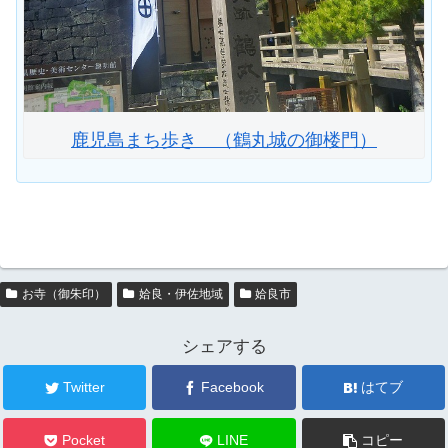
鹿児島まち歩き （鶴丸城の御楼門）
お寺（御朱印）
姶良・伊佐地域
姶良市
シェアする
Twitter
Facebook
はてブ
Pocket
LINE
コピー