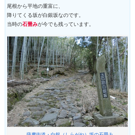
尾根から平地の重富に、
降りてくる坂が白銀坂なのです。
当時の
石畳み
が今でも残っています。
薩摩街道・白銀（しらがね）坂の石畳み