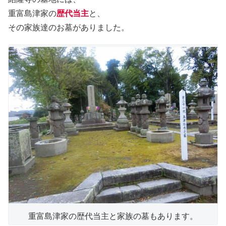
重富島津家の
歴代当主
と、
その家族達のお墓がありました。
重富島津家の歴代当主と家族の墓もあります。