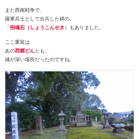
また西南戦争で、
薩軍兵士として出兵した碑の、
「
招魂石（しょうこんせき
）もありました。
ここ重富は、
あの
西郷どん
とも、
縁が深い場所だったのですね。