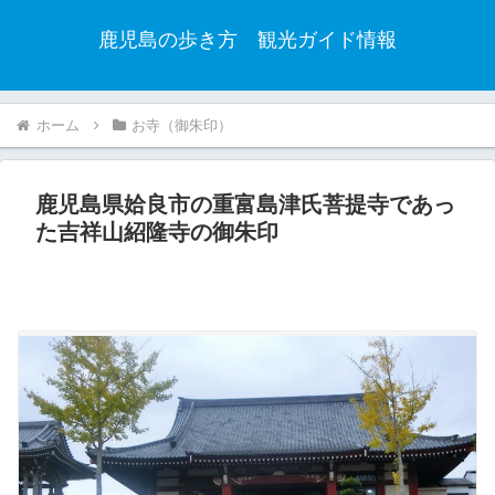
鹿児島の歩き方 観光ガイド情報
ホーム
お寺（御朱印）
鹿児島県姶良市の重富島津氏菩提寺であっ
た吉祥山紹隆寺の御朱印