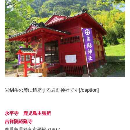
[/caption]
岩剣岳の麓に鎮座する岩剣神社です
永平寺 鹿児島主張所
吉祥院紹隆寺
鹿児島県姶良市平松6190‐4