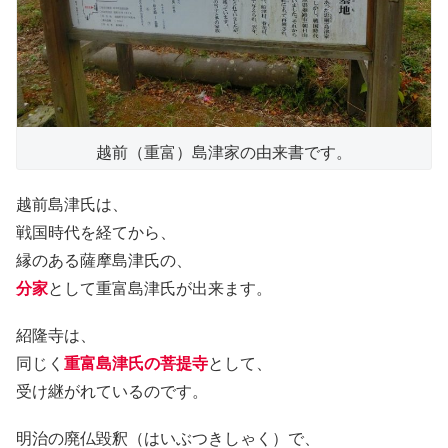
越前（重富）島津家の由来書です。
越前島津氏は、
戦国時代を経てから、
縁のある薩摩島津氏の、
分家
として重富島津氏が出来ます。
紹隆寺は、
同じく
重富島津氏の菩提寺
として、
受け継がれているのです。
明治の廃仏毀釈（はいぶつきしゃく）で、