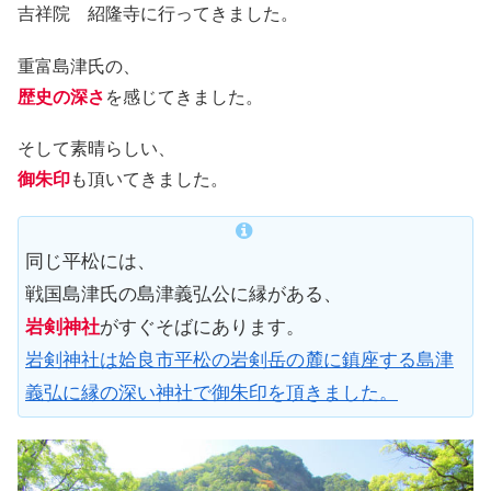
吉祥院 紹隆寺に行ってきました。
重富島津氏の、
歴史の深さ
を感じてきました。
そして素晴らしい、
御朱印
も頂いてきました。
同じ平松には、
戦国島津氏の島津義弘公に縁がある、
岩剣神社
がすぐそばにあります。
岩剣神社は姶良市平松の岩剣岳の麓に鎮座する島津
義弘に縁の深い神社で御朱印を頂きました。