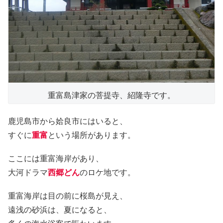
重富島津家の菩提寺、紹隆寺です。
鹿児島市から姶良市にはいると、
すぐに
重富
という場所があります。
ここには重富海岸があり、
大河ドラマ
西郷どん
のロケ地です。
重富海岸は目の前に桜島が見え、
遠浅の砂浜は、夏になると、