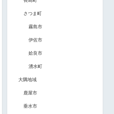
長島町
さつま町
霧島市
伊佐市
姶良市
湧水町
大隅地域
鹿屋市
垂水市