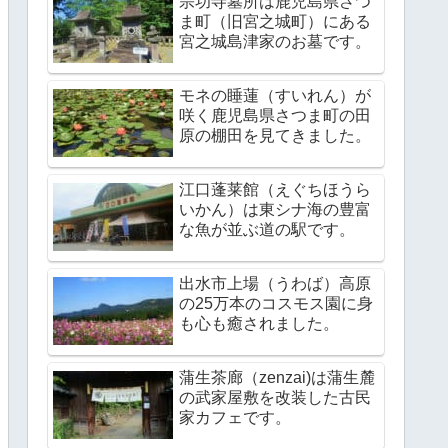
宗功寺墓所は鹿児島県さつ
ま町（旧宮之城町）にある
宮之城島津家のお墓です。
モネの睡蓮（すいれん）が
咲く鹿児島県さつま町の田
原の棚田を見てきました。
江口蓬莱館（えぐちほうら
いかん）は東シナ海の豊富
な魚が並ぶ道の駅です。
出水市上場（うわば）高原
の25万本のコスモス園に身
も心も癒されました。
蒲生茶廊（zenzai)は蒲生麓
の武家屋敷を改装した古民
家カフェです。