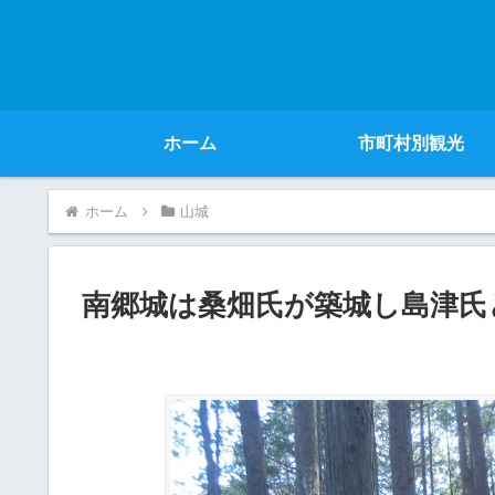
ホーム
市町村別観光
ホーム
山城
南郷城は桑畑氏が築城し島津氏