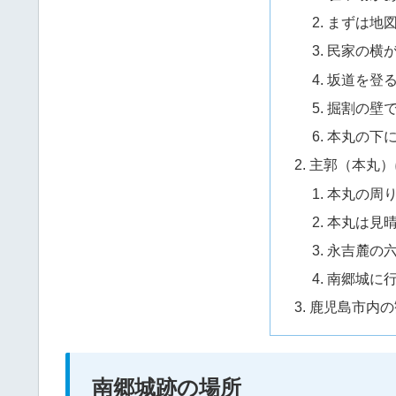
まずは地
民家の横
坂道を登
掘割の壁
本丸の下
主郭（本丸）
本丸の周
本丸は見
永吉麓の
南郷城に
鹿児島市内の
南郷城跡の場所