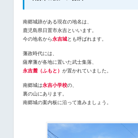
南郷城跡がある現在の地名は、
鹿児島県日置市永吉といいます。
今の地名から
永吉城
とも呼ばれます。
藩政時代には、
薩摩藩が各地に置いた武士集落、
永吉麓（ふもと）
が置かれていました。
南郷城は
永吉小学校
の、
裏の山にあります。
南郷城の案内板に沿って進みましょう。