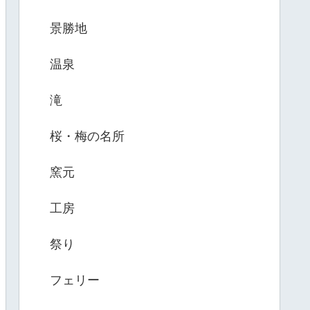
景勝地
温泉
滝
桜・梅の名所
窯元
工房
祭り
フェリー